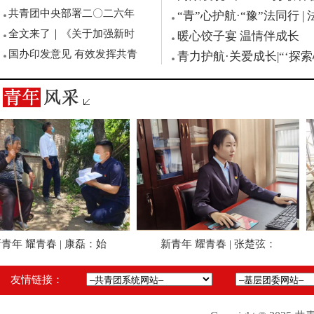
共青团中央部署二〇二六年
“青”心护航·“豫”法同行 
全文来了｜《关于加强新时
暖心饺子宴 温情伴成长
国办印发意见 有效发挥共青
青力护航·关爱成长|“‘探
年 耀青春 | 康磊：始
新青年 耀青春 | 张楚弦：
友情链接：