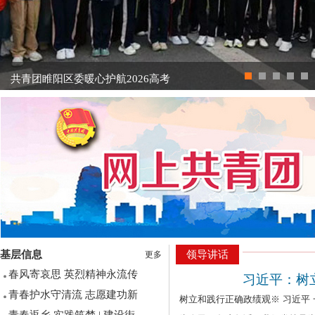
共青团睢阳区委暖心护航2026高考
聚力护高考 服务伴同行|共青团夏邑县委
轻松备考·12355与你同行 | 团县委2026年麦
少年儿童心向党 逐梦成长启新程|共青团
“河”我一起，从“青”出发 | 团县委组
团市委、市青联携手多部门为新兴领域劳
基层信息
领导讲话
更多
春风寄哀思 英烈精神永流传
习近平：树
青春护水守清流 志愿建功新
树立和践行正确政绩观※ 习近平