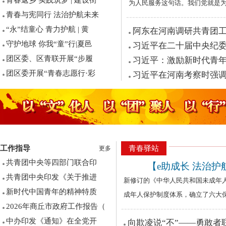
青春返乡 实践筑梦 | 建设街
为人民服务这句话。我们党就是为
青春与宪同行 法治护航未来
---------------------------------
“永”结童心 青力护航 | 黄
阿东在河南调研共青团工
守护地球 你我“童”行|夏邑
习近平在二十届中央纪
团区委、区青联开展“步履
习近平：激励新时代青
团区委开展“青春志愿行·彩
习近平在河南考察时强调
工作指导
青春驿站
更多
共青团中央等四部门联合印
【e助成长 法治护
共青团中央印发《关于推进
新修订的《中华人民共和国未成年
新时代中国青年的精神特质
成年人保护制度体系，确立了六大保
2026年商丘市政府工作报告（
----------------------------------
中办印发《通知》在全党开
向欺凌说“不”——勇敢者