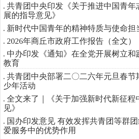
共青团中央印发《关于推进中国青年
展的指导意见》
新时代中国青年的精神特质与使命担
2026年商丘市政府工作报告（全文）
中办印发《通知》在全党开展树立和
教育
共青团中央部署二〇二六年元旦春节
少年活动
全文来了｜《关于加强新时代新征程
见》
国办印发意见 有效发挥共青团等群
爱服务中的优势作用