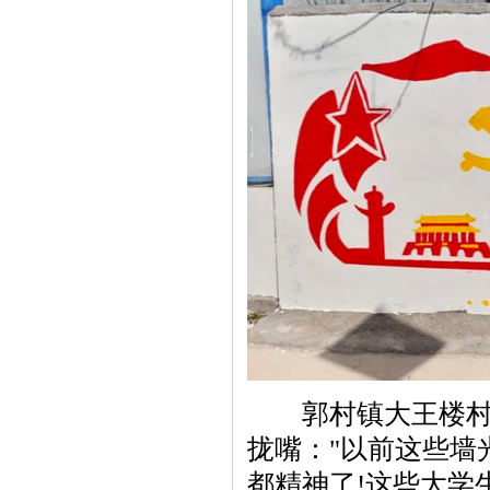
郭村镇大王楼村王
拢嘴："以前这些墙
都精神了!这些大学