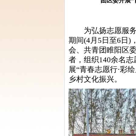
团区委开展“
为弘扬志愿服务精
期间(4月5日至6
会、共青团睢阳区
者，组织140余名
展“青春志愿行·彩
乡村文化振兴。